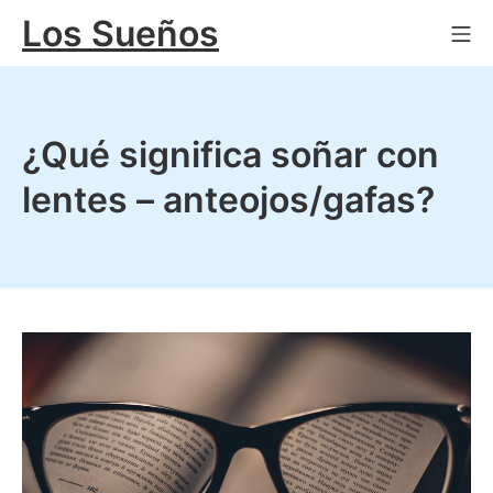
Saltar
Los Sueños
Me
al
contenido
¿Qué significa soñar con
lentes – anteojos/gafas?