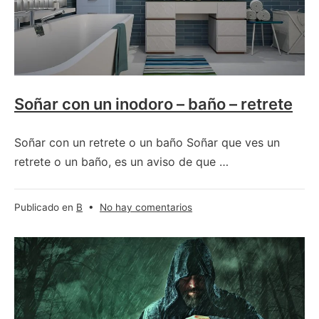
Soñar con un inodoro – baño – retrete
Soñar con un retrete o un baño Soñar que ves un
retrete o un baño, es un aviso de que …
en
Publicado en
B
•
No hay comentarios
Soñar
con
un
inodoro
–
baño