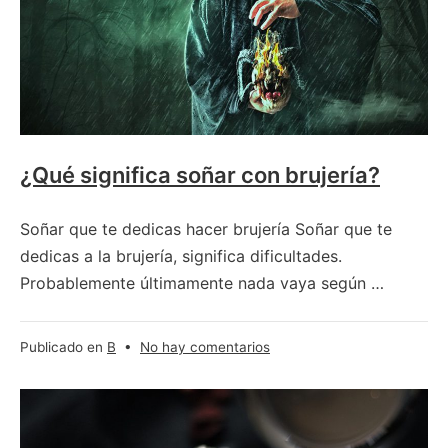
–
retrete
¿Qué significa soñar con brujería?
Soñar que te dedicas hacer brujería Soñar que te
dedicas a la brujería, significa dificultades.
Probablemente últimamente nada vaya según …
en
Publicado en
B
•
No hay comentarios
¿Qué
significa
soñar
con