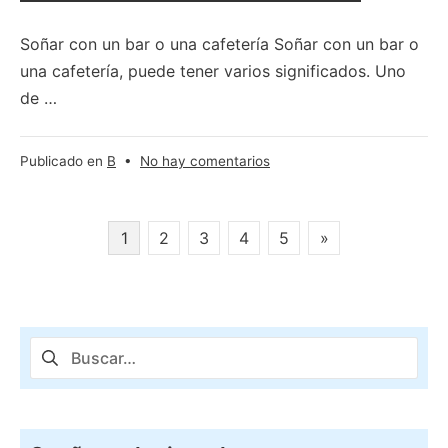
Soñar con un bar o una cafetería Soñar con un bar o
una cafetería, puede tener varios significados. Uno
de …
en
Publicado en
B
•
No hay comentarios
Soñar
con
un
Paginación
1
2
3
4
5
»
bar
de
o
una
entradas
cafetería
Buscar: