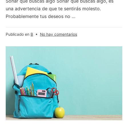
Soñar que buscas algo Soñar que buscas algo, es
una advertencia de que te sentirás molesto.
Probablemente tus deseos no …
en
Publicado en
B
•
No hay comentarios
Búsqueda
–
¿Qué
significa
soñar
con
buscar
a
alguien
o
algo?