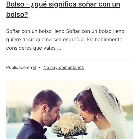
Bolso – ¿qué significa soñar con un
bolso?
Soñar con un bolso lleno Soñar con un bolso lleno,
quiere decir que no sea engreído. Probablemente
consideres que vales …
en
Publicado en
B
•
No hay comentarios
Bolso
–
¿qué
significa
soñar
con
un
bolso?