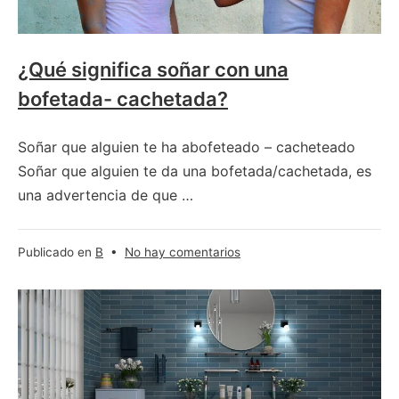
¿Qué significa soñar con una
bofetada- cachetada?
Soñar que alguien te ha abofeteado – cacheteado
Soñar que alguien te da una bofetada/cachetada, es
una advertencia de que …
en
Publicado en
B
•
No hay comentarios
¿Qué
significa
soñar
con
una
bofetada-
cachetada?