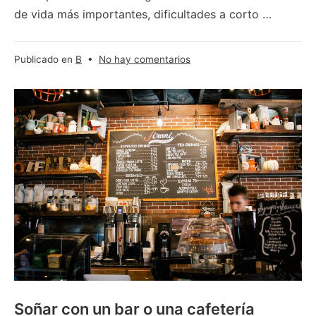
de vida más importantes, dificultades a corto …
en
Publicado en
B
•
No hay comentarios
¿Qué
significa
soñar
con
una
ballena?
Soñar con un bar o una cafetería