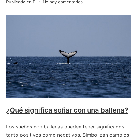
en
Publicado en
B
•
No hay comentarios
¿Qué
significa
soñar
con
un
baile?
¿Qué significa soñar con una ballena?
Los sueños con ballenas pueden tener significados
tanto positivos como negativos. Simbolizan cambios