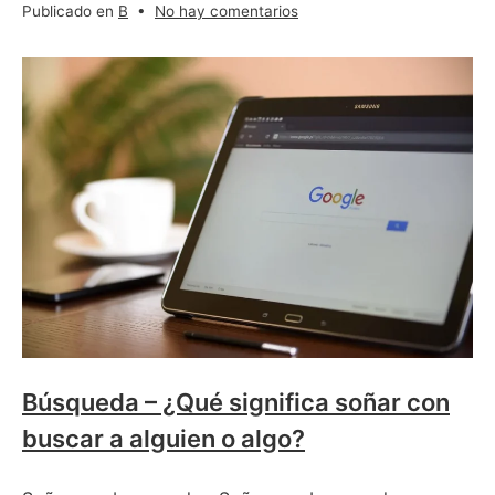
en
Publicado en
B
•
No hay comentarios
Bruja
–
¿Qué
significa
soñar
con
una
bruja?
Búsqueda – ¿Qué significa soñar con
buscar a alguien o algo?