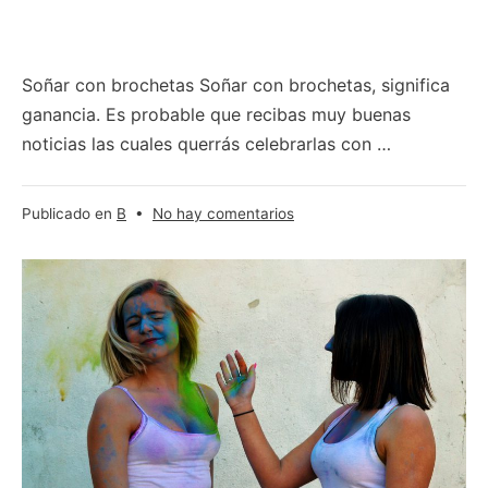
Soñar con brochetas Soñar con brochetas, significa
ganancia. Es probable que recibas muy buenas
noticias las cuales querrás celebrarlas con …
en
Publicado en
B
•
No hay comentarios
¿Qué
significa
soñar
con
una
brocheta
–
pincho
–
espiedo?