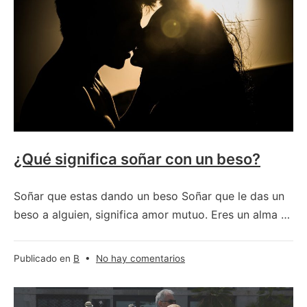
soñar
con
una
boda
–
matrimonio?
¿Qué significa soñar con un beso?
Soñar que estas dando un beso Soñar que le das un
beso a alguien, significa amor mutuo. Eres un alma …
en
Publicado en
B
•
No hay comentarios
¿Qué
significa
soñar