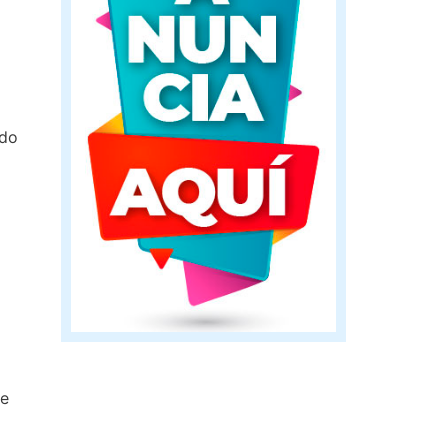
ido
le