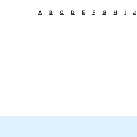
A
B
C
D
E
F
G
H
I
J