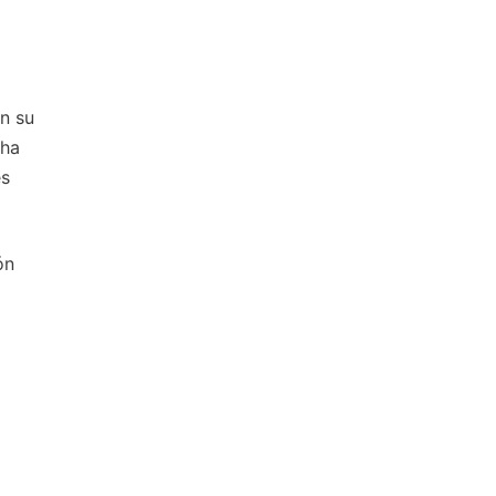
n su
 ha
es
ón