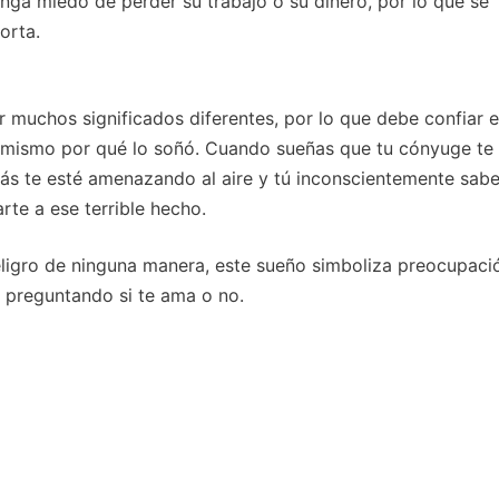
enga miedo de perder su trabajo o su dinero, por lo que se
orta.
 muchos significados diferentes, por lo que debe confiar e
d mismo por qué lo soñó. Cuando sueñas que tu cónyuge te
zás te esté amenazando al aire y tú inconscientemente sab
rte a ese terrible hecho.
eligro de ninguna manera, este sueño simboliza preocupaci
 preguntando si te ama o no.