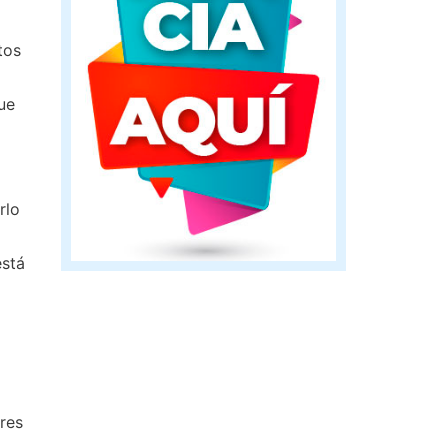
tos
ue
rlo
está
eres