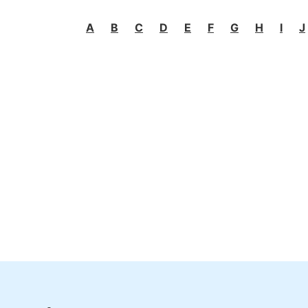
A
B
C
D
E
F
G
H
I
J